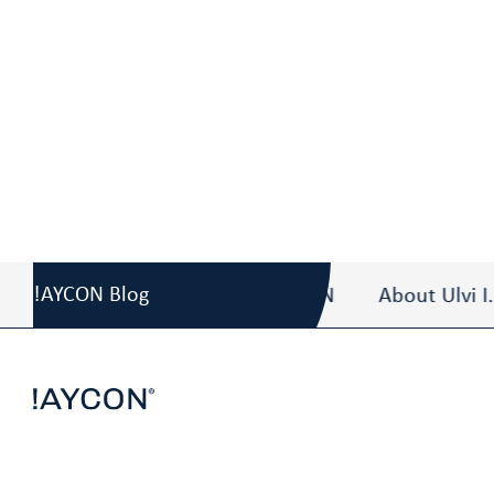
Blog
/
Standards sind kein „Nice-to-have“
!AYCON Blog
About Ulvi I. AYDIN
About Ulvi I. AYD