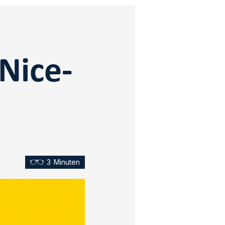
Nice-
3
Minuten