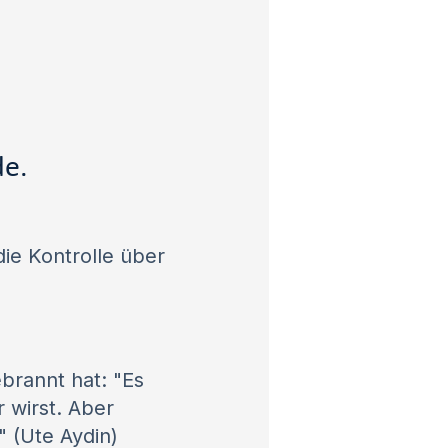
de.
ie Kontrolle über
brannt hat: "Es
r wirst. Aber
" (Ute Aydin)