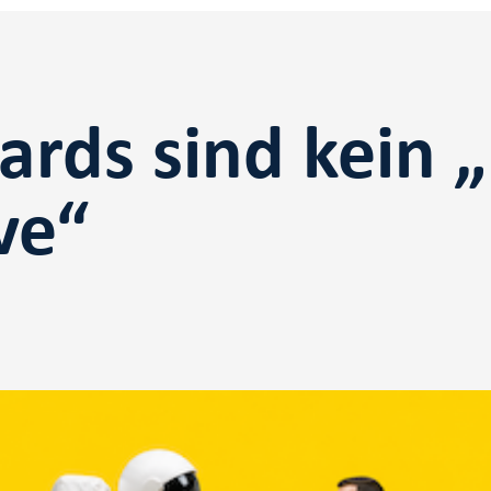
ards sind kein „
ve“