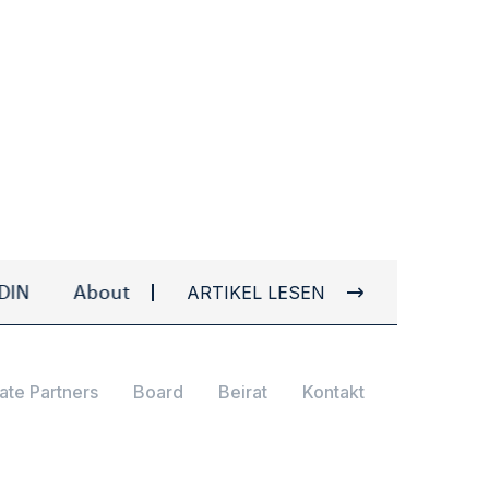
ARTIKEL LESEN
About Ulvi I. AYDIN
About Ulvi I. AYDIN
ate Partners
Board
Beirat
Kontakt