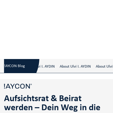
Aufsichtsrat & Beirat werden – Dein Weg in
Blog
/
die Welt der Mandate
!AYCON Blog
About Ulvi I. AYDIN
About Ulvi I. AYDIN
About Ulvi 
Aufsichtsrat & Beirat
werden – Dein Weg in die