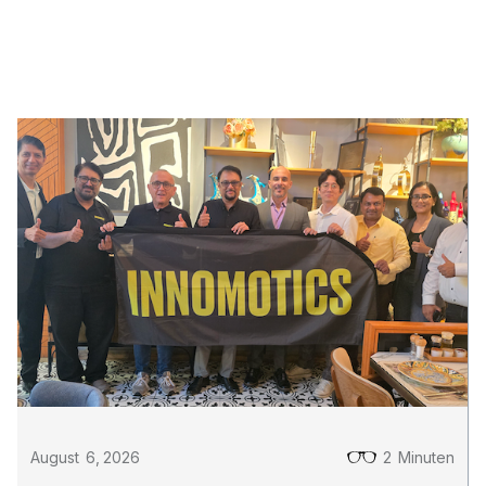
!AYCON Blog
August
6
,
2026
2
Minuten